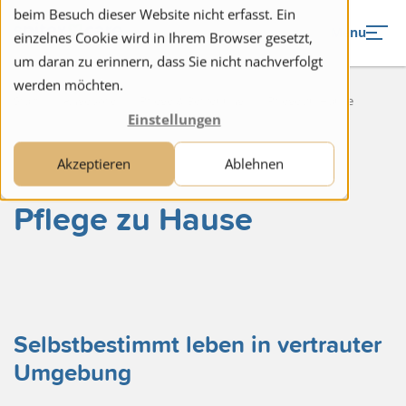
to navigation
to the content
beim Besuch dieser Website nicht erfasst. Ein
Menu
einzelnes Cookie wird in Ihrem Browser gesetzt,
um daran zu erinnern, dass Sie nicht nachverfolgt
werden möchten.
Start
Angebote
Pflege & Betreuung
Pflege zu Hause
Einstellungen
Akzeptieren
Ablehnen
Pflege zu Hause
Selbstbestimmt leben in vertrauter
Umgebung