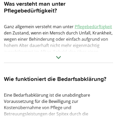
Demzufolge werden die Kosten gemäss der
Was versteht man unter
Grundpflege und Wundversorgung auch durch die
Pflegebedürftigkeit?
Krankenkasssen getragen. Lesen Sie hier mehr zu
7
Vorteilen der Spitex-Übergangspflege
.
Ganz allgemein versteht man unter
Pflegebedürftigkeit
den Zustand, wenn ein Mensch durch Unfall, Krankheit,
wegen einer Behinderung oder einfach aufgrund von
hohem Alter dauerhaft nicht mehr eigenmächtig
zurechtkommt im Alltag. Sobald also über einen
längeren Zeitraum medizinische Pflege und
Unterstützung für tagtägliche Handlungen notwendig
werden, gilt dies als Pflegebedürftigkeit. Die nötige
Unterstützung umfasst neben der schon genannten
Wie funktioniert die Bedarfsabklärung?
medizinischen Versorgung auch Hilfe bei der
Körperpflege, bei der Nahrungsaufnahme oder im
Eine Bedarfsabklärung ist die unabdingbare
Haushalt allgemein. Oft springen für die einfacheren
Voraussetzung für die Bewilligung zur
Hilfstätigkeiten, die keiner besonderen Ausbildung
Kostenübernahme von Pflege und
bedürfen, die Angehörigen ein. Eine Alternative bildet
Betreuungsleistungen der Spitex durch die
die Einbindung von Spitex-Organisationen.