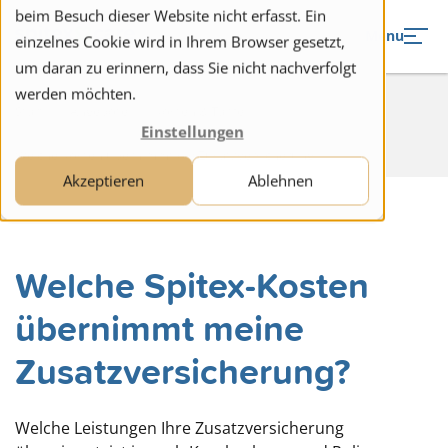
to navigation
to the content
beim Besuch dieser Website nicht erfasst. Ein
Menu
einzelnes Cookie wird in Ihrem Browser gesetzt,
um daran zu erinnern, dass Sie nicht nachverfolgt
werden möchten.
Start
Angebote
Kosten & Tarife
Einstellungen
Welche Kosten übernimmt die Zusatzversicherung
Akzeptieren
Ablehnen
Welche Spitex-Kosten
übernimmt meine
Zusatzversicherung?
Welche Leistungen Ihre Zusatzversicherung