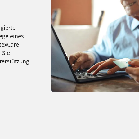
gierte
lege eines
itexCare
 Sie
terstützung