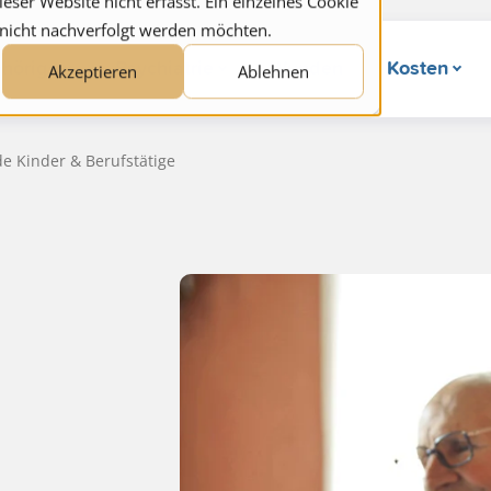
ser Website nicht erfasst. Ein einzelnes Cookie
 nicht nachverfolgt werden möchten.
hörige
Psychiatrie
Wunden
Kosten
Akzeptieren
Ablehnen
de Kinder & Berufstätige
e