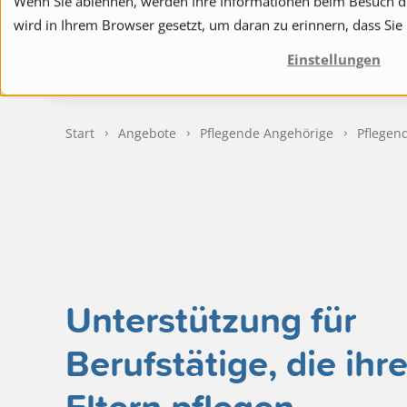
Wenn Sie ablehnen, werden Ihre Informationen beim Besuch die
wird in Ihrem Browser gesetzt, um daran zu erinnern, dass Sie
to navigation
to the content
Spitex
Ange
Einstellungen
Start
Angebote
Pflegende Angehörige
Pflegen
Unterstützung für
Berufstätige, die ihr