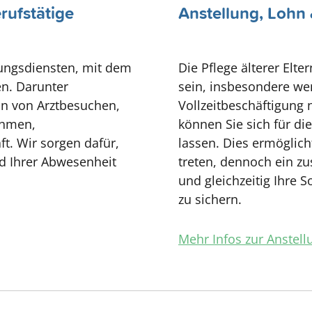
rufstätige
Anstellung, Lohn 
zungsdiensten, mit dem
Die Pflege älterer Elt
en. Darunter
sein, insbesondere wen
on von Arztbesuchen,
Vollzeitbeschäftigung
ahmen,
können Sie sich für die
t. Wir sorgen dafür,
lassen. Dies ermöglich
nd Ihrer Abwesenheit
treten, dennoch ein z
und gleichzeitig Ihre 
zu sichern.
Mehr Infos zur Anstell