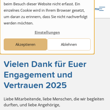
to navigation
to the content
beim Besuch dieser Website nicht erfasst. Ein
Menu
einzelnes Cookie wird in Ihrem Browser gesetzt,
um daran zu erinnern, dass Sie nicht nachverfolgt
werden möchten.
Start
Blog
Einstellungen
Vielen Dank für Euer Engagement und Vertrauen 2025
Akzeptieren
Ablehnen
Vielen Dank für Euer
Engagement und
Vertrauen 2025
Liebe Mitarbeitende, liebe Menschen, die wir begleiten
durften, und liebe Angehörige,