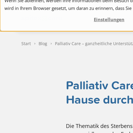
Wenn Sie ablehnen, werden Ihre Informationen beim Besuch die
wird in Ihrem Browser gesetzt, um daran zu erinnern, dass Sie
to navigation
to the content
Angebote
Einstellungen
Start
Blog
Palliativ Care – ganzheitliche Unterst
Palliativ Ca
Hause durch
Die Thematik des Sterbens