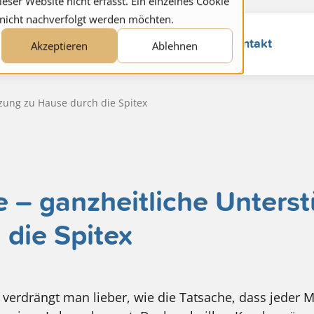
ser Website nicht erfasst. Ein einzelnes Cookie
 nicht nachverfolgt werden möchten.
Jobs
Über uns
Blog
Kontakt
Akzeptieren
Ablehnen
ützung zu Hause durch die Spitex
re – ganzheitliche Unters
 die Spitex
 verdrängt man lieber, wie die Tatsache, dass jeder