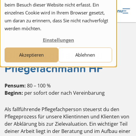
to navigation
to the content
beim Besuch dieser Website nicht erfasst. Ein
Menu
einzelnes Cookie wird in Ihrem Browser gesetzt,
um daran zu erinnern, dass Sie nicht nachverfolgt
werden möchten.
Einstellungen
Dipl. Pflegefachfrau /
Akzeptieren
Ablehnen
Pflegefachmann HF
Pensum:
80 – 100 %
Beginn:
per sofort oder nach Vereinbarung
Als fallführende Pflegefachperson steuerst du den
Pflegeprozess für unsere Klientinnen und Klienten von
der Abklärung bis zur Zielevaluation. Ein wichtiger Teil
deiner Arbeit liegt in der Beratung und im Aufbau einer