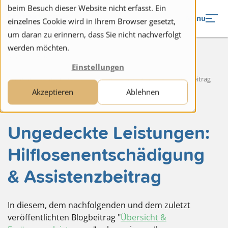
to navigation
to the content
beim Besuch dieser Website nicht erfasst. Ein
Menu
einzelnes Cookie wird in Ihrem Browser gesetzt,
um daran zu erinnern, dass Sie nicht nachverfolgt
werden möchten.
Start
Blog
Einstellungen
Ungedeckte Leistungen: Hilflosenentschädigung & Assistenzbeitrag
Akzeptieren
Ablehnen
Ungedeckte Leistungen:
Hilflosenentschädigung
& Assistenzbeitrag
In diesem, dem nachfolgenden und dem zuletzt
veröffentlichten Blogbeitrag "
Übersicht &