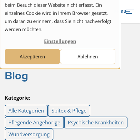
to navigation
to the content
beim Besuch dieser Website nicht erfasst. Ein
Menu
einzelnes Cookie wird in Ihrem Browser gesetzt,
um daran zu erinnern, dass Sie nicht nachverfolgt
werden möchten.
Start
Blog
Einstellungen
Akzeptieren
Ablehnen
Blog
Kategorie:
Alle Kategorien
Spitex & Pflege
Pflegende Angehörige
Psychische Krankheiten
Wundversorgung