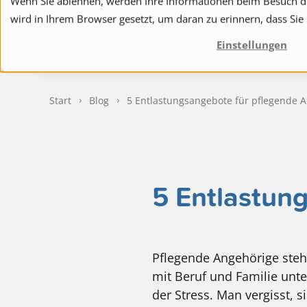
Wenn Sie ablehnen, werden Ihre Informationen beim Besuch die
wird in Ihrem Browser gesetzt, um daran zu erinnern, dass Sie
to navigation
to the content
Spitex
Ange
Einstellungen
Start
Blog
5 Entlastungsangebote für pflegende 
5 Entlastun
Pflegende Angehörige steh
mit Beruf und Familie unte
der Stress. Man vergisst, 