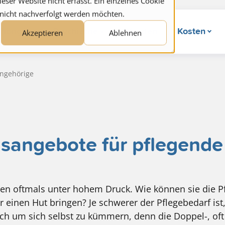
ser Website nicht erfasst. Ein einzelnes Cookie
 nicht nachverfolgt werden möchten.
hörige
Psychiatrie
Wunden
Kosten
Akzeptieren
Ablehnen
Angehörige
gsangebote für pflegend
en oftmals unter hohem Druck. Wie können sie die P
r einen Hut bringen? Je schwerer der Pflegebedarf ist
sich um sich selbst zu kümmern, denn die Doppel-, of