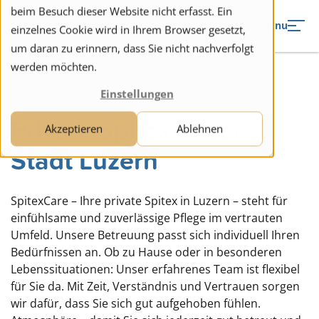
to navigation
to the content
beim Besuch dieser Website nicht erfasst. Ein
Menu
einzelnes Cookie wird in Ihrem Browser gesetzt,
um daran zu erinnern, dass Sie nicht nachverfolgt
werden möchten.
Einstellungen
Private Spitex in der
Akzeptieren
Ablehnen
Stadt Luzern
SpitexCare – Ihre private Spitex in Luzern – steht für
einfühlsame und zuverlässige Pflege im vertrauten
Umfeld. Unsere Betreuung passt sich individuell Ihren
Bedürfnissen an. Ob zu Hause oder in besonderen
Lebenssituationen: Unser erfahrenes Team ist flexibel
für Sie da. Mit Zeit, Verständnis und Vertrauen sorgen
wir dafür, dass Sie sich gut aufgehoben fühlen.