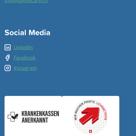
info@spitexcare.ch
Social Media
LinkedIn
Facebook
Instagram